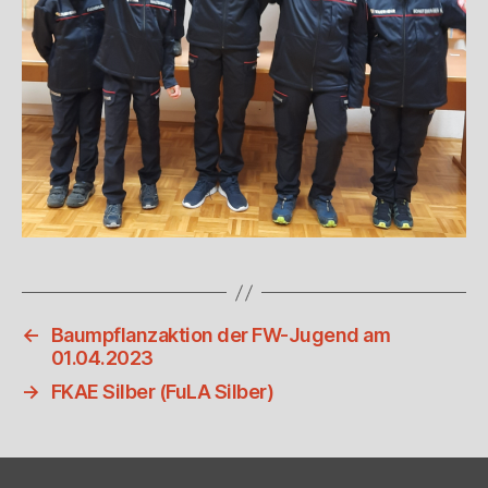
←
Baumpflanzaktion der FW-Jugend am
01.04.2023
→
FKAE Silber (FuLA Silber)